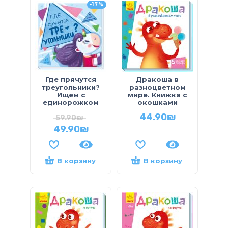
-17%
Где прячутся
Дракоша в
треугольники?
разноцветном
Ищем с
мире. Книжка с
единорожком
окошками
44.90
₪
59.90
₪
49.90
₪
В корзину
В корзину