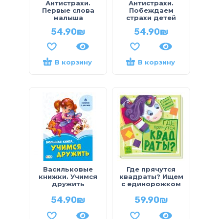
Антистрахи.
Антистрахи.
Первые слова
Побеждаем
малыша
страхи детей
54.90
₪
54.90
₪
В корзину
В корзину
Васильковые
Где прячутся
книжки. Учимся
квадраты? Ищем
дружить
с единорожком
54.90
₪
59.90
₪