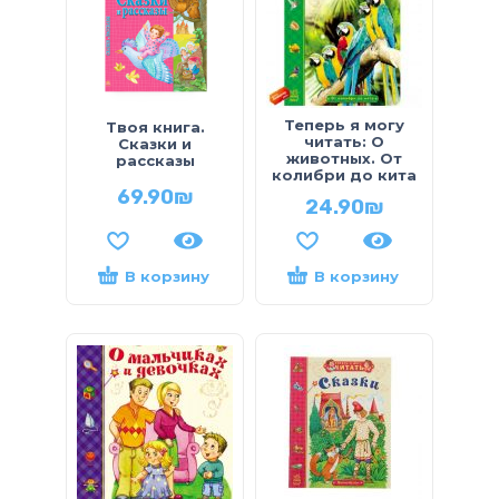
Теперь я могу
Твоя книга.
читать: О
Сказки и
животных. От
рассказы
колибри до кита
69.90
₪
24.90
₪
В корзину
В корзину