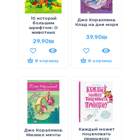
10 историй
Джо Кораллина.
большим
Клад на дне моря
шрифтом: О
животных
39.90
₪
29.90
₪
В корзину
В корзину
Каждый может
Джо Кораллина.
поцеловать
Мюзикл мечты
принцессу