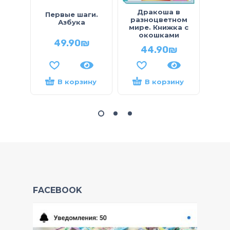
Дракоша в
Первые шаги.
Кни
разноцветном
Азбука
мире. Книжка с
окошками
49.90
₪
44.90
₪
В корзину
В корзину
FACEBOOK