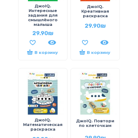
ДжоIQ.
ДжоIQ.
Интересные
Креативная
задания для
раскраска
смышлёного
малыша
29.90
₪
29.90
₪
В корзину
В корзину
ДжоIQ.
ДжоIQ. Повтори
Математическая
по клеточкам
раскраска
29.90
₪