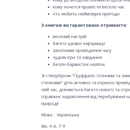
кому хочется провести весело час
хто любить неймовірні пригоди
З книгою ви гарантовано отримаєте:
веселий настрій
багато цікавої інформації
захопливе проведення часу
чудові ігри та завдання
безліч барвистих наліпок
Зі стікербуком “Ґруффало. Осінніми та зи
стежками” діти активно та корисно прове
свій час, дізнаються багато нового та от
справжнє задоволення від перебування н
природі!
Мова : Українська
Вік: 4-6, 7-9