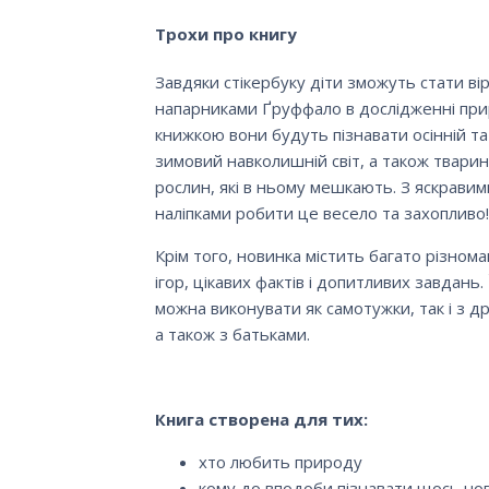
Трохи про книгу
Завдяки стікербуку діти зможуть стати ві
напарниками Ґруффало в дослідженні при
книжкою вони будуть пізнавати осінній та
зимовий навколишній світ, а також тварин 
рослин, які в ньому мешкають. З яскравим
наліпками робити це весело та захопливо!
Крім того, новинка містить багато різнома
ігор, цікавих фактів і допитливих завдань. 
можна виконувати як самотужки, так і з д
а також з батьками.
Книга створена для тих:
хто любить природу
кому до вподоби пізнавати щось но