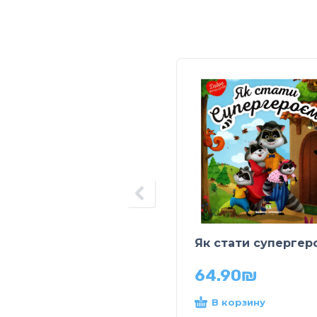
Як стати супергер
64.90
₪
В корзину