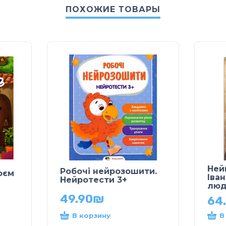
ПОХОЖИЕ ТОВАРЫ
Ней
Робочі нейрозошити.
оєм
Іва
Нейротести 3+
люд
49.90
₪
64
В корзину
В