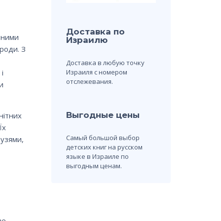
Доставка по
рними
Израилю
роди. З
Доставка в любую точку
Израиля с номером
і
отслежевания.
и
Выгодные цены
нітних
Їх
Самый большой выбор
рузями,
детских книг на русском
языке в Израиле по
выгодным ценам.
ве