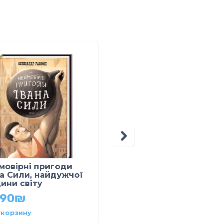
мовірні пригоди
Робочі нейрозошити.
на Сили, найдужчої
Нейротести 5+
ини світу
49.90
₪
.90
₪
 корзину
В корзину