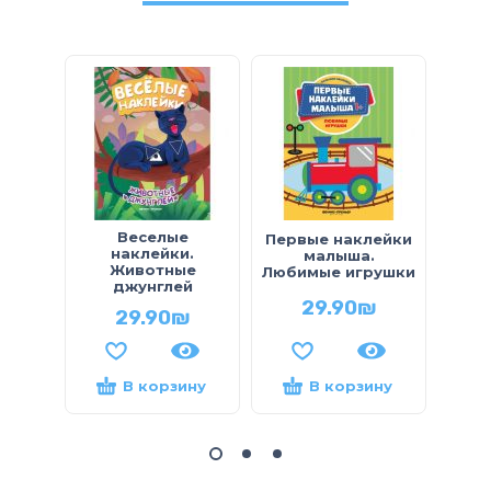
Веселые
Первые наклейки
Мо
наклейки.
малыша.
малы
Животные
Любимые игрушки
джунглей
29.90
₪
29.90
₪
В корзину
В корзину