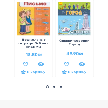
АРТ.
Дошкольные
Книжки-коврики.
К
тетради: 5-6 лет.
Город
обу
ПИСЬМО
49.90
₪
13.80
₪
В корзину
В корзину