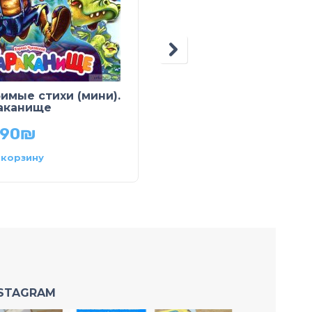
имые стихи (мини).
Любимые стихи (мини
аканище
Муха-Цокотуха
.90
₪
34.90
₪
 корзину
В корзину
NSTAGRAM