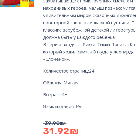
захватывающих приключениях смелых и
находчивых героев, малыш познакомится
удивительным миром сказочных джунгле
просторной саванны и жаркой пустыни. Т
классика зарубежной детской литератур
должна быть у каждого ребёнка!
В серию входят: «Рикки-Тикки-Тави», «Ко
который ходил сам», «Откуда у леопарда 
«Слоненок».
Количество страниц:
24
Обложка:
Мягкая
Возраст:
4+
Язык издания:
Рус.
39.90
₪
31.92
₪