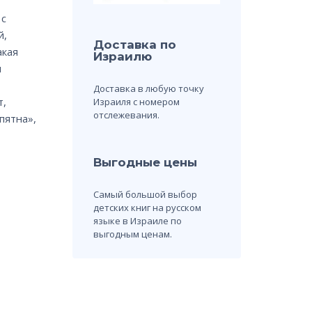
 с
й,
Доставка по
акая
Израилю
ы
Доставка в любую точку
т,
Израиля с номером
отслежевания.
пятна»,
Выгодные цены
Самый большой выбор
детских книг на русском
языке в Израиле по
выгодным ценам.