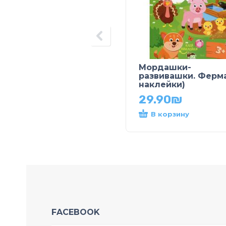
Мордашки-
развивашки. Ферма
наклейки)
29.90
₪
В корзину
FACEBOOK