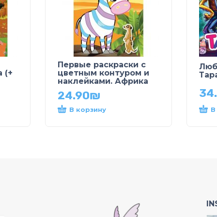
Первые раскраски с
Люб
 (+
цветным контуром и
Тар
наклейками. Африка
34
24.90
₪
В корзину
В
I