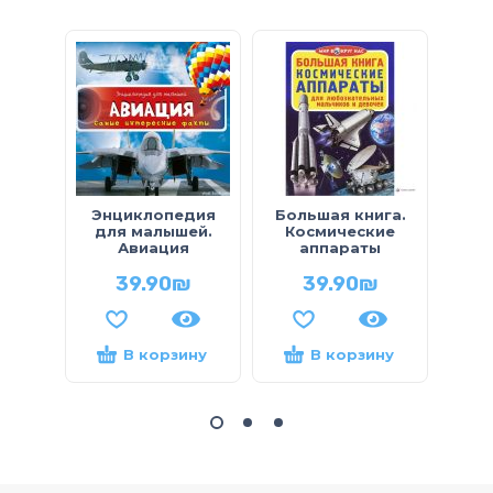
Энциклопедия
Большая книга.
Бол
для малышей.
Космические
Дик
Авиация
аппараты
39.90
₪
39.90
₪
В корзину
В корзину