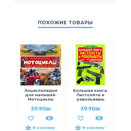
ПОХОЖИЕ ТОВАРЫ
Энциклопедия
Большая книга.
По
для малышей.
Пистолеты и
П
Мотоциклы
револьверы
Вопр
39.90
₪
39.90
₪
В корзину
В корзину