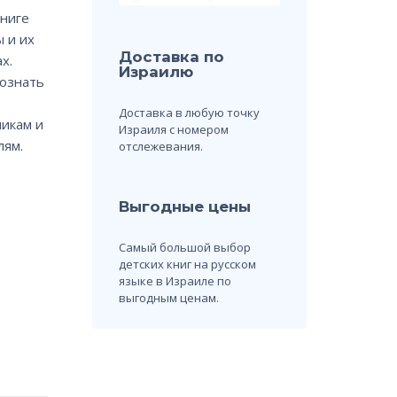
книге
 и их
Доставка по
х.
Израилю
ознать
Доставка в любую точку
икам и
Израиля с номером
лям.
отслежевания.
Выгодные цены
Самый большой выбор
детских книг на русском
языке в Израиле по
выгодным ценам.