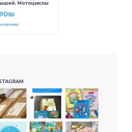
Космические
ышей. Мотоциклы
аппараты
.90
₪
39.90
₪
 корзину
В корзину
NSTAGRAM