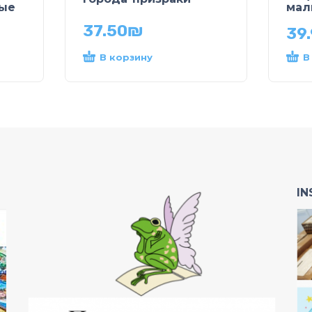
ые
мал
37.50
₪
39
В корзину
В
I