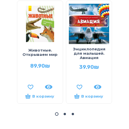
Бол
Энциклопедия
Животные.
Желе
для малышей.
Открываем мир
Авиация
па
89.90
₪
39.90
₪
сп
В корзину
В корзину