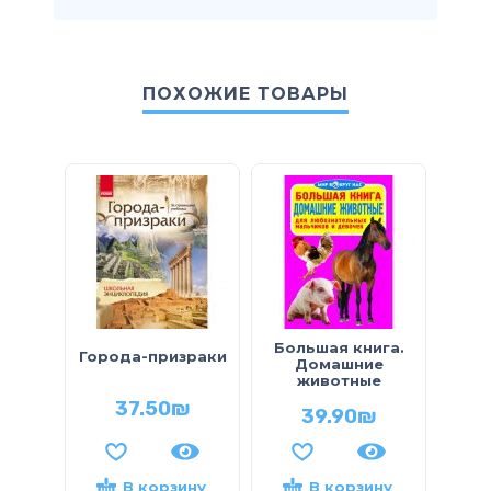
ПОХОЖИЕ ТОВАРЫ
Большая книга.
Эн
Города-призраки
Домашние
дл
животные
37.50
₪
39.90
₪
В корзину
В корзину