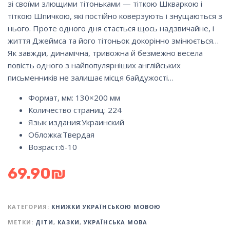
зі своїми злющими тітоньками — тіткою Шкваркою і
тіткою Шпичкою, які постійно коверзують і знущаються з
нього. Проте одного дня стається щось надзвичайне, і
життя Джеймса та його тітоньок докорінно змінюється…
Як завжди, динамічна, тривожна й безмежно весела
повість одного з найпопулярніших англійських
письменників не залишає місця байдужості…
Формат, мм: 130×200 мм
Количество страниц: 224
Язык издания:
Украинский
Обложка:
Твердая
Возраст:6-10
69.90
₪
КАТЕГОРИЯ:
КНИЖКИ УКРАЇНСЬКОЮ МОВОЮ
МЕТКИ:
ДІТИ
,
КАЗКИ
,
УКРАЇНСЬКА МОВА