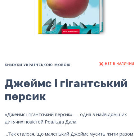
НЕТ В НАЛИЧИИ
КНИЖКИ УКРАЇНСЬКОЮ МОВОЮ
Джеймс і гігантський
персик
«Джеймс і гігантський персик» — одна з найвідоміших
дитячих повістей Роальда Дала.
…Так сталося, що маленький Джеймс мусить жити разом