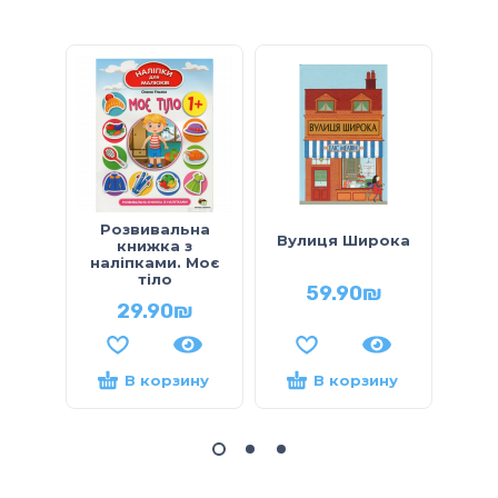
Розвивальна
Х
Вулиця Широка
книжка з
наліпками. Моє
тіло
59.90
₪
29.90
₪
В корзину
В корзину