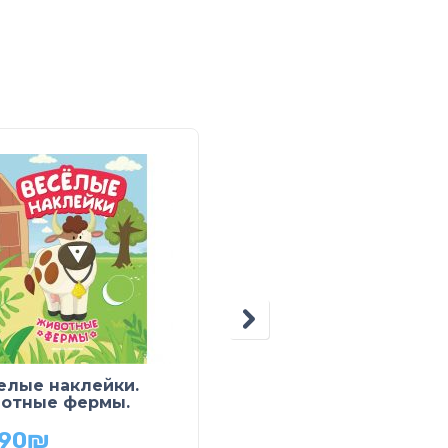
елые наклейки.
Мозаика из наклеек.
отные фермы.
Лес
.90
₪
34.90
₪