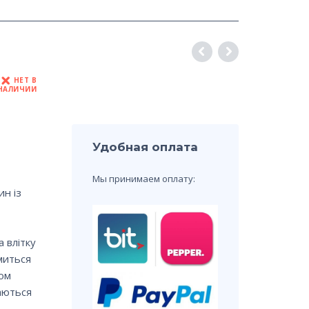
НЕТ В
НАЛИЧИИ
Удобная оплата
Мы принимаем оплату:
ин із
 влітку
миться
ком
ваються