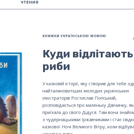
ЧТЕНИЯ
КНИЖКИ УКРАЇНСЬКОЮ МОВОЮ
Куди відлітають
риби
У казковій історії, яку створив для тебе од
найталановитіших молодих українських
ілюстраторів Ростислав Попський,
розповідається про маленьку Дівчинку, яка
приїхала до свого Дідуся. Там вона знайо
з чудернацькими Іржавчиками і стає свід
казкової Ночі Великого Вітру, коли відбу
нечувані дива…