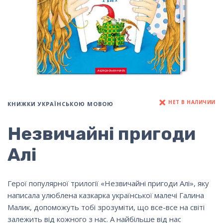
НЕТ В НАЛИЧИИ
КНИЖКИ УКРАЇНСЬКОЮ МОВОЮ
Незвичайні пригоди
Алі
Герої популярної трилогії «Незвичайні пригоди Алі», яку
написала улюблена казкарка української малечі Галина
Малик, допоможуть тобі зрозуміти, що все-все на світі
залежить від кожного з нас. А найбільше від нас