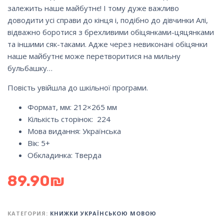
залежить наше майбутнє! І тому дуже важливо
доводити усі справи до кінця і, подібно до дівчинки Алі,
відважно боротися з брехливими обіцянками-цяцянками
та іншими сяк-таками. Адже через невиконані обіцянки
наше майбутнє може перетворитися на мильну
бульбашку…
Повість увійшла до шкільної програми.
Формат, мм: 212×265 мм
Кількість сторінок: 224
Мова видання:
Українська
Вік:
5+
Обкладинка:
Тверда
89.90
₪
КАТЕГОРИЯ:
КНИЖКИ УКРАЇНСЬКОЮ МОВОЮ