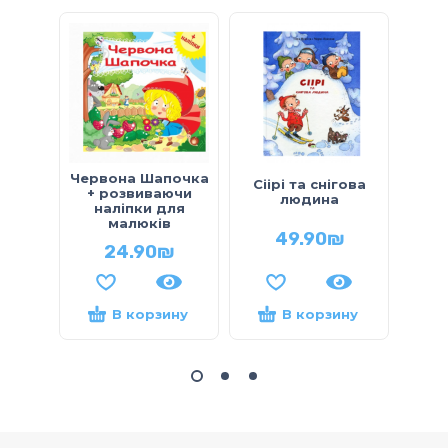
Червона Шапочка
Сіірі та снігова
+ розвиваючи
не
людина
наліпки для
Не
малюків
49.90
₪
24.90
₪
В корзину
В корзину