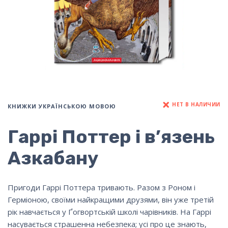
НЕТ В НАЛИЧИИ
КНИЖКИ УКРАЇНСЬКОЮ МОВОЮ
Гаррі Поттер і в’язень
Азкабану
Пригоди Гаррі Поттера тривають. Разом з Роном і
Герміоною, своїми найкращими друзями, він уже третій
рік навчається у Ґогвортській школі чарівників. На Гаррі
насувається страшенна небезпека; усі про це знають,