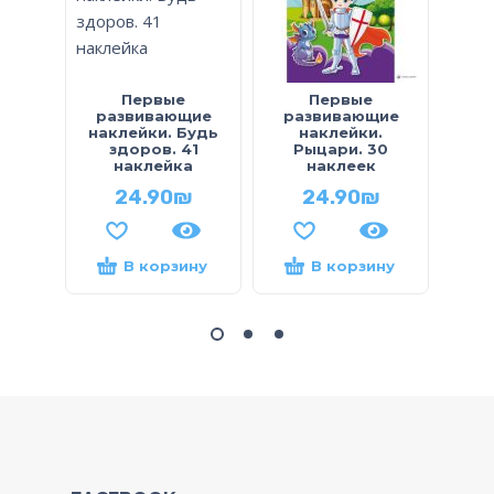
Первые
Первые
Перв
развивающие
развивающие
мал
наклейки. Будь
наклейки.
здоров. 41
Рыцари. 30
наклейка
наклеек
24.90
₪
24.90
₪
В корзину
В корзину