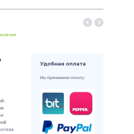
 НАЛИЧИИ
ь
Удобная оплата
Мы принимаем оплату:
й .
ом
 и
рой
хотела