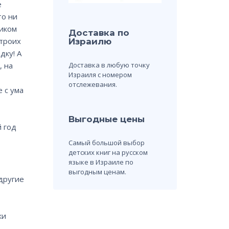
е
то ни
щиком
Доставка по
 троих
Израилю
дку! А
Доставка в любую точку
, на
Израиля с номером
отслежевания.
е с ума
Выгодные цены
 год
Самый большой выбор
детских книг на русском
языке в Израиле по
выгодным ценам.
другие
ки