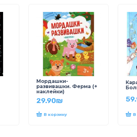
Мордашки-
Кар
развивашки. Ферма (+
Бол
наклейки)
59
29.90
₪
В корзину
В