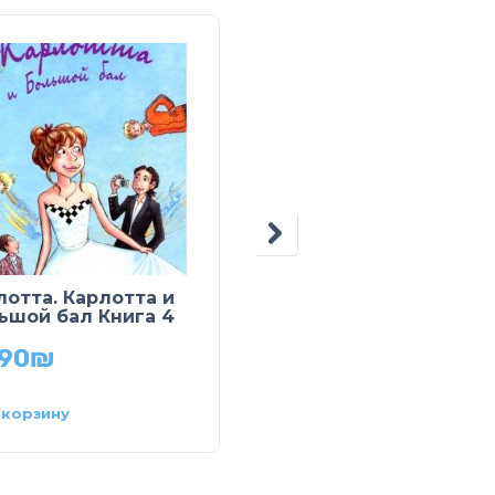
лотта. Карлотта и
Мозаика из наклеек.
ьшой бал Книга 4
Ферма
.90
₪
34.90
₪
 корзину
В корзину