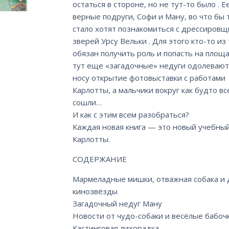
остаться в стороне, но не тут-то было . Е
верные подруги, Софи и Ману, во что бы 
стало хотят познакомиться с дрессиров
зверей Урсу Вельки . Для этого кто-то из
обязан получить роль и попасть на площа
тут еще «загадочные» недуги одолевают
носу открытие фотовыставки с работами
Карлотты, а мальчики вокруг как будто вс
сошли…
И как с этим всем разобраться?
Каждая новая книга — это новый учебный
Карлотты.
СОДЕРЖАНИЕ
Мармеладные мишки, отважная собака и 
кинозвёзды
Загадочный недуг Ману
Новости от чудо-собаки и весёлые бабоч
Кастинговая лихорадка