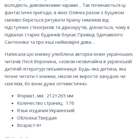
володіють диво­вижними чарами… Так починаються ці
фантастичні пригоди, в яких Олянка разом з Буциком
сміливо береться рятувати Країну нямликів від
підступних стіногризів та діркокрутів, дізнається, чому в
підвалах старих будинків блукає Привид Здичавілого
Сантехніка та про інші неймо­вірні дива…
Написала цю книжку улюблена авторка юних українських
читачів Леся Воронина, «зовсім незвичайна в українській
дитячій літературі письменниця. Будь-яка дитина, яка
почне читати її книжки, ніколи не виросте занудою чи
скиглієм, бо вони дуже оптимістичні».
Формат, мм: 212×265 мм
Количество страниц: 176
Язык издания:
Украинский
Обложка:
Твердая
Возраст:4+