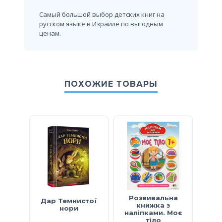
Самый большой выбор детских книг на
русском языке в Израиле по выгодным
ценам.
ПОХОЖИЕ ТОВАРЫ
Розвивальна
Дар Темнистої
книжка з
в
нори
наліпками. Моє
єно
тіло