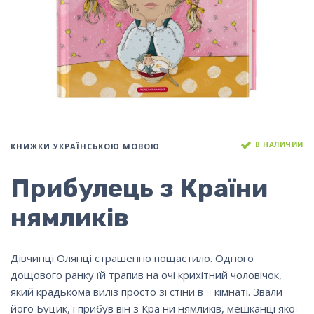
В НАЛИЧИИ
КНИЖКИ УКРАЇНСЬКОЮ МОВОЮ
Прибулець з Країни
нямликів
Дівчинці Олянці страшенно пощастило. Одного
дощового ранку їй трапив на очі крихітний чоловічок,
який крадькома виліз просто зі стіни в її кімнаті. Звали
його Буцик, і прибув він з Країни нямликів, мешканці якої