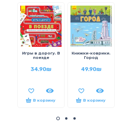
Игры в дорогу. В
Книжки-коврики.
Мат
поезде
Город
р
34.90
₪
49.90
₪
В корзину
В корзину