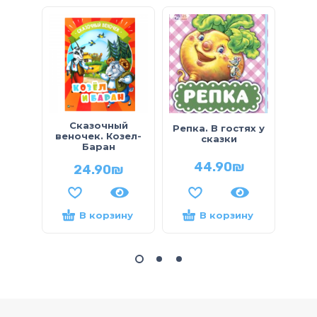
Сказочный
Репка. В гостях у
Сказ
веночек. Козел-
сказки
Баран
44.90
₪
24.90
₪
В корзину
В корзину