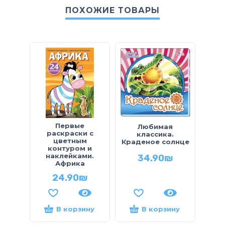
ПОХОЖИЕ ТОВАРЫ
Первые
Любимая
раскраски с
р
классика.
цветным
Краденое солнце
контуром и
к
наклейками.
н
34.90
₪
Африка
24.90
₪
В корзину
В корзину