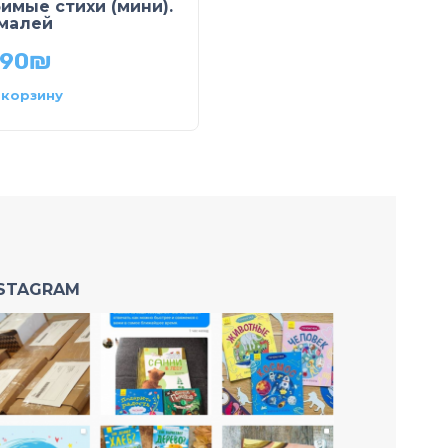
Первые развивающи
имые стихи (мини).
наклейки. Рыцари. 3
малей
наклеек
.90
₪
24.90
₪
 корзину
В корзину
NSTAGRAM