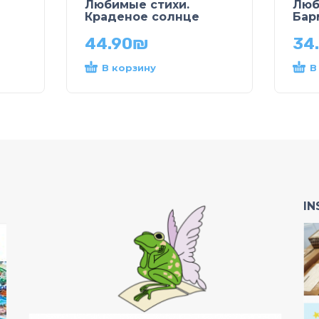
Любимые стихи.
Люб
Краденое солнце
Бар
44.90
₪
34
В корзину
В
I