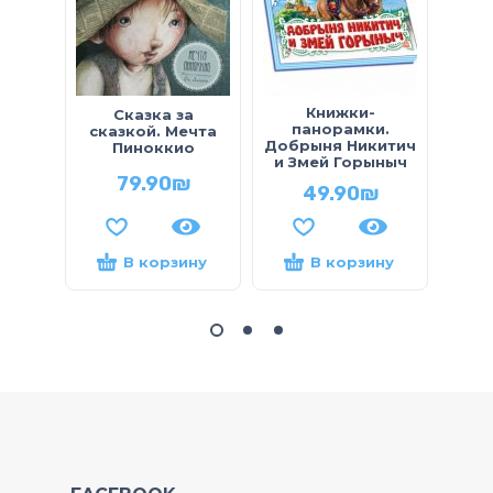
Книжки-
Сказка за
М
панорамки.
сказкой. Мечта
Добрыня Никитич
Пиноккио
Прян
и Змей Горыныч
79.90
₪
49.90
₪
В корзину
В корзину