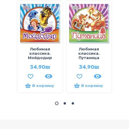
Любимая
Любимая
Люб
классика.
классика.
(мин
Мойдодыр
Путаница
34.90
₪
34.90
₪
В корзину
В корзину