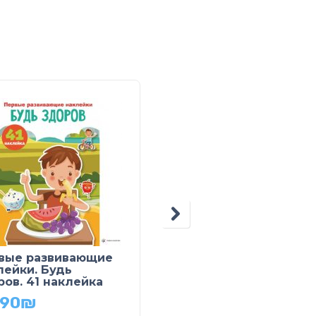
вые развивающие
Мозаика из наклеек.
лейки. Будь
Зоопарк
ров. 41 наклейка
34.90
₪
.90
₪