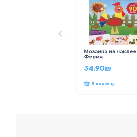
Мозаика из наклее
Ферма
34.90
₪
В корзину