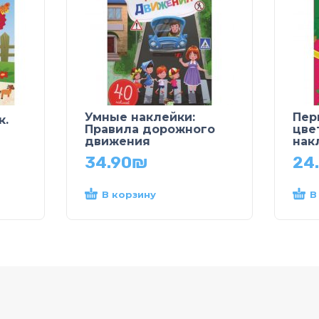
Умные наклейки:
Пер
к.
Правила дорожного
цве
движения
нак
34.90
₪
24
В корзину
В