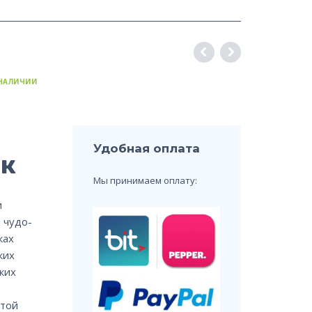
 НАЛИЧИИ
Удобная оплата
рк
Мы принимаем оплату:
и
 чудо-
ках
ких
ких
этой