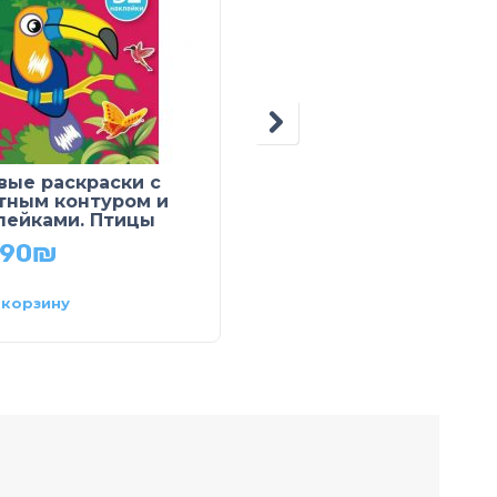
Мегакнига с
вые раскраски с
супернаклейками.
тным контуром и
Найди отличия.
лейками. Птицы
Подружки
.90
₪
37.90
₪
 корзину
В корзину