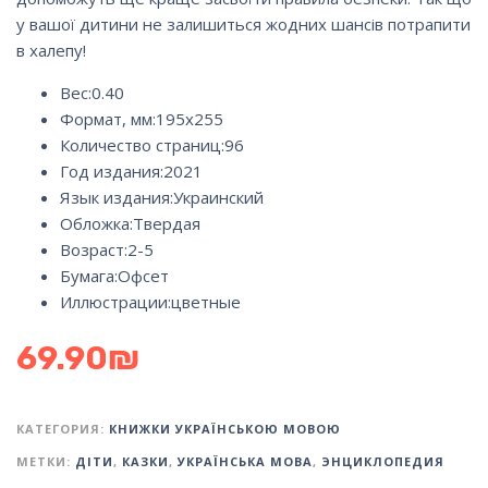
у вашої дитини не залишиться жодних шансів потрапити
в халепу!
Вес:
0.40
Формат, мм:
195х255
Количество страниц:
96
Год издания:
2021
Язык издания:
Украинский
Обложка:
Твердая
Возраст:
2-5
Бумага:
Офсет
Иллюстрации:
цветные
69.90
₪
КАТЕГОРИЯ:
КНИЖКИ УКРАЇНСЬКОЮ МОВОЮ
МЕТКИ:
ДІТИ
,
КАЗКИ
,
УКРАЇНСЬКА МОВА
,
ЭНЦИКЛОПЕДИЯ