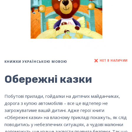
НЕТ В НАЛИЧИИ
КНИЖКИ УКРАЇНСЬКОЮ МОВОЮ
Обережні казки
Побутові прилади, гойдалки на дитячих майданчиках,
дорога з купою автомобілів – все це відтепер не
загрожуватиме вашій дитині. Адже герої книги
«Обережні казки» на власному прикладі покажуть, як слід
поводитись у небезпечних ситуаціях, а чудові малюнки
допоможуть ще краще засвоїти правила безпеки. Так що