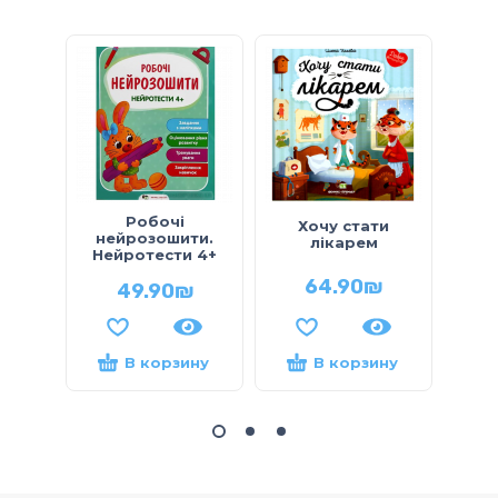
Робочі
Эн
Хочу стати
нейрозошити.
дл
лікарем
Нейротести 4+
64.90
₪
49.90
₪
В корзину
В корзину