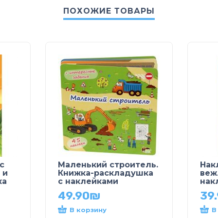
ПОХОЖИЕ ТОВАРЫ
с
Маленький строитель.
Нак
 и
Книжка-раскладушка
веж
ка
с наклейками
нак
49.90
₪
39
В корзину
В