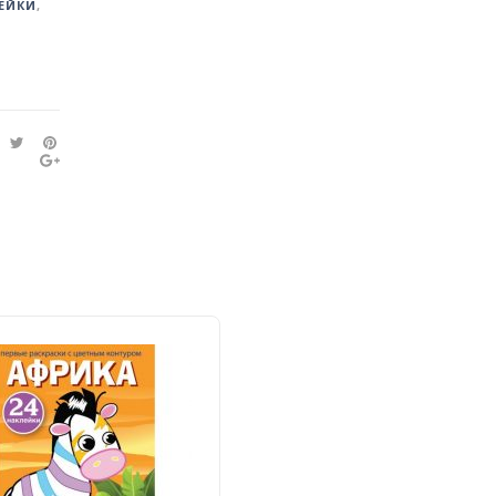
ЕЙКИ
,