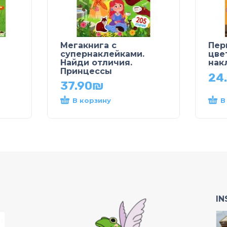
Мегакнига с
Пер
супернаклейками.
цве
Найди отличия.
нак
Принцессы
24
37.90
₪
В корзину
В
I