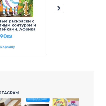
вые раскраски с
Мозаика из наклеек.
тным контуром и
Зоопарк
лейками. Африка
34.90
₪
.90
₪
 корзину
В корзину
NSTAGRAM