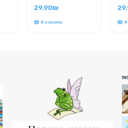
29.90
₪
29
В корзину
В
I