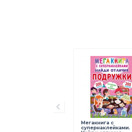
Мегакнига с
супернаклейками.