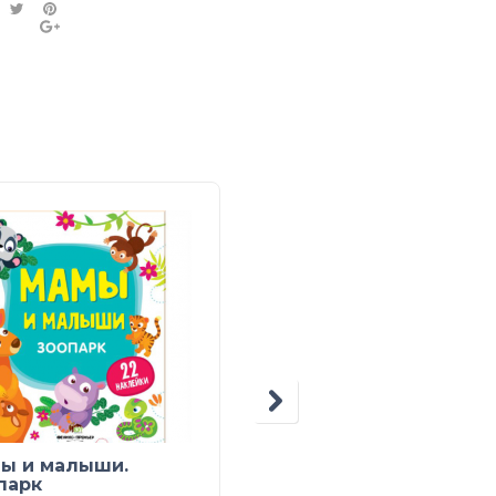
ы и малыши.
Мозаика из наклеек.
парк
Зоопарк