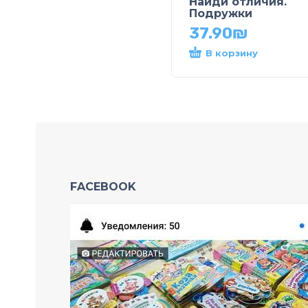
Найди отличия.
Подружки
37.90
₪
В корзину
FACEBOOK