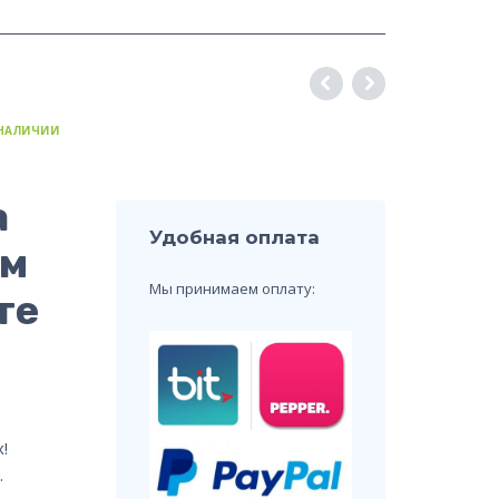
 НАЛИЧИИ
а
Удобная оплата
им
Мы принимаем оплату:
те
!
.