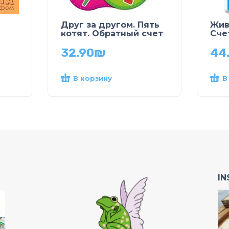
Друг за другом. Пять
Жив
котят. Обратный счет
Сче
32.90
₪
44
В корзину
В
I