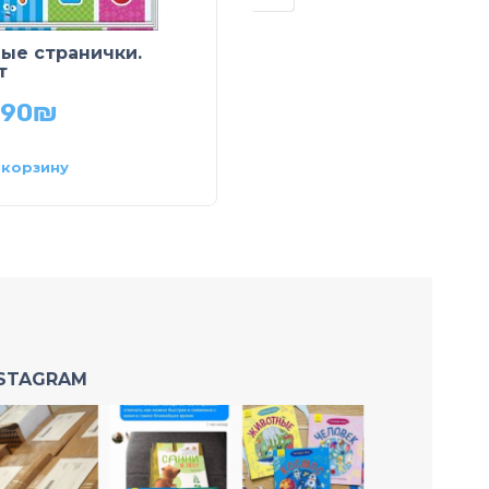
Профессии. Книжка-
ые странички.
раскладушка с
т
наклейками
.90
₪
49.90
₪
 корзину
В корзину
NSTAGRAM