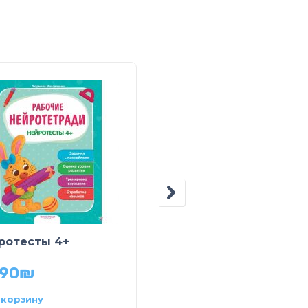
Прописи-тренажер.
ротесты 4+
Готовим руку к пись
.90
₪
19.90
₪
 корзину
В корзину