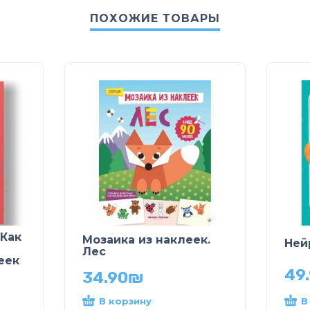
ПОХОЖИЕ ТОВАРЫ
 Как
Мозаика из наклеек.
Ней
Лес
еек
49
34.90
₪
В корзину
В