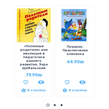
«Полезные
Пузырик.
Выше
родители» или
Приключение
Мат
эволюция в
олененка
педагогике
раннего
44.90
₪
развития. Эзра
Щебальский
79.90
₪
В корзину
В корзину