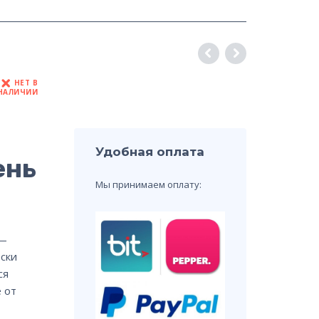
НЕТ В
НАЛИЧИИ
Удобная оплата
ень
Мы принимаем оплату:
 —
ски
ся
 от