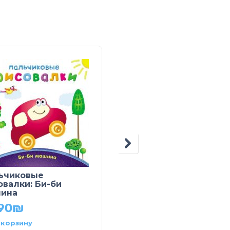
ьчиковые
Раскраска с
овалки: Би-би
прописями. Леопард
ина
компания
90
₪
17.50
₪
 корзину
В корзину