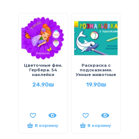
Р
Цветочные феи.
Раскраска с
за
Гербера. 54
подсказками.
л
наклейки
Умные животные
24.90
₪
19.90
₪
В корзину
В корзину