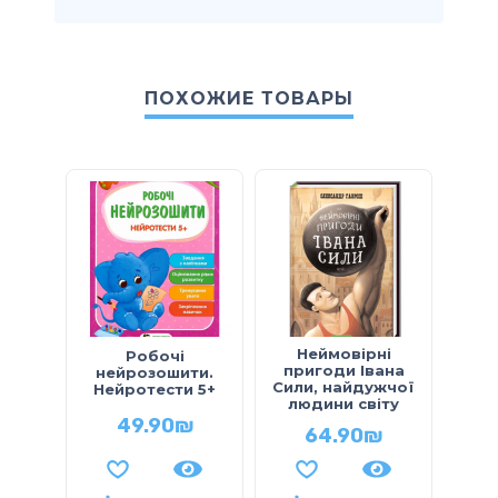
ПОХОЖИЕ ТОВАРЫ
Неймовірні
Робочі
Ро
пригоди Івана
нейрозошити.
Сили, найдужчої
Нейротести 5+
нал
людини світу
49.90
₪
64.90
₪