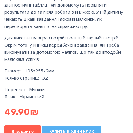
діагностичні таблиці, які допоможуть порівняти
результати до та після роботи з книжкою. У ній дитину
чекають цікаві завдання і яскраві малюнки, які
перетворять заняття на справжню гру.
Для виконання вправ потрібні олівці й гарний настрій.
Окрім того, у книжці передбачені завдання, які треба
виконувати за допомогою наліпок, що так до вподоби
малюкам! Успіхів!
Размер: 195x255x2мм
Кол-во страниц: 32
Переплет: Мягкий
Язык: Украинский
49.90
₪
Купить в один клик
В корзину