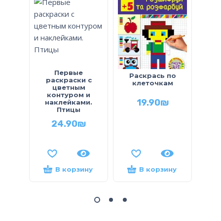
Первые
Раскрась по
раскраски с
р
клеточкам
цветным
контуром и
ко
19.90
₪
наклейками.
мал
Птицы
жи
24.90
₪
В корзину
В корзину