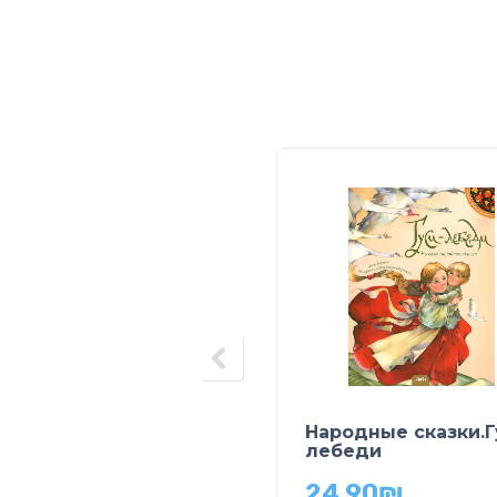
Народные сказки.Г
лебеди
24.90
₪