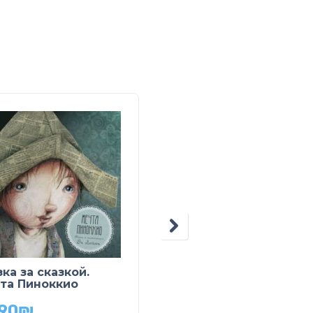
ка за сказкой.
Сказки о рыцарях
та Пиноккио
59.90
₪
.90
₪