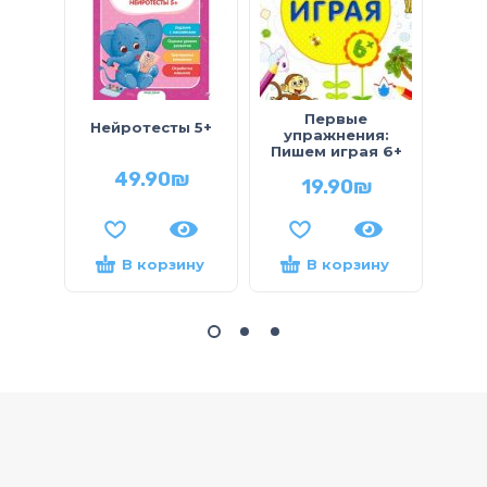
Первые
АРТ
Нейротесты 5+
упражнения:
до ш
Пишем играя 6+
49.90
₪
19.90
₪
В корзину
В корзину