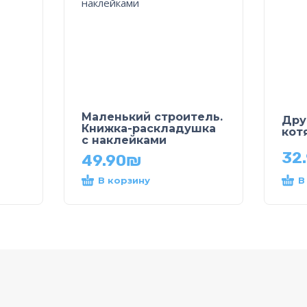
Маленький строитель.
Дру
Книжка-раскладушка
кот
с наклейками
32
49.90
₪
В корзину
В