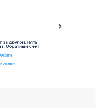
Найди Тимку.
г за другом. Пять
Отправляемся в
ят. Обратный счет
поход!
.90
₪
44.90
₪
 корзину
В корзину