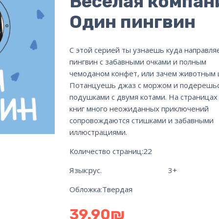
Веселая компан
Один пингвин
С этой серией ты узнаешь куда направля
пингвин с забавными очками и полным
чемоданом конфет, или зачем животным
Потанцуешь джаз с моржом и подерешь
подушками с двумя котами. На страницах
книг много неожиданных приключений
сопровождаются стишками и забавными
иллюстрациями.
Количество страниц:
22
Язык:рус. 3+
Обложка:
Твердая
39.90
₪