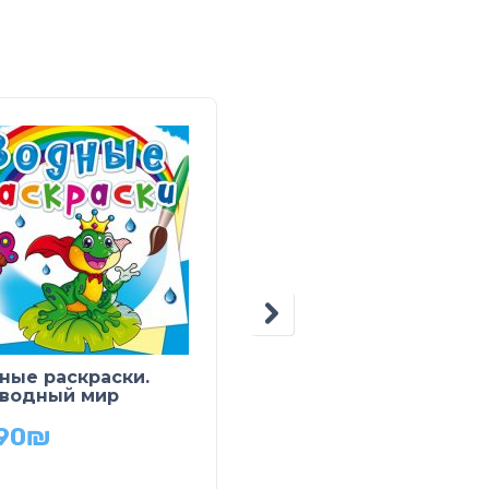
ные раскраски.
Большие водные
водный мир
раскраски. Транспор
90
₪
27.90
₪