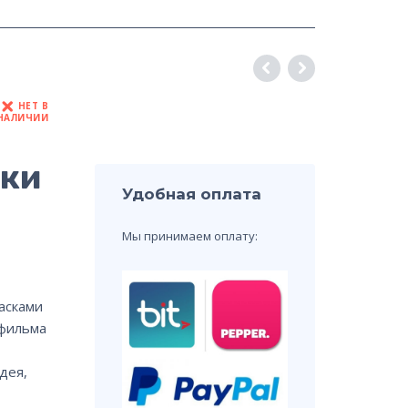
НЕТ В
НАЛИЧИИ
ски
Удобная оплата
Мы принимаем оплату:
асками
тфильма
дея,