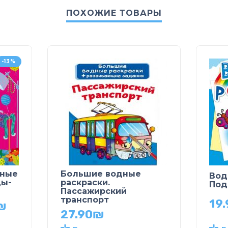
ПОХОЖИЕ ТОВАРЫ
-13%
дные
Большие водные
Вод
цы-
раскраски.
Под
Пассажирский
транспорт
19.
₪
27.90
₪