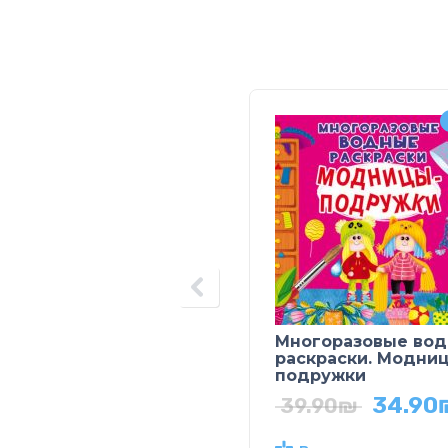
Многоразовые во
раскраски. Модни
подружки
34.90
39.90
₪