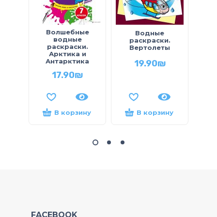
Волшебные
В
Водные
водные
раскраски.
раскраски.
р
Вертолеты
Арктика и
Антарктика
19.90
₪
17.90
₪
В корзину
В корзину
FACEBOOK