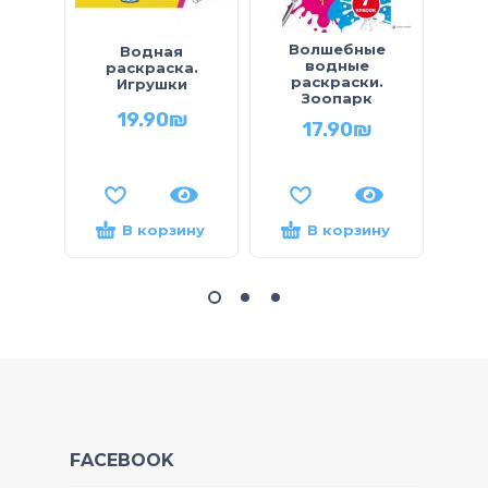
Волшебные
В
Водная
водные
раскраска.
раскраски.
р
Игрушки
Зоопарк
19.90
₪
17.90
₪
В корзину
В корзину
FACEBOOK