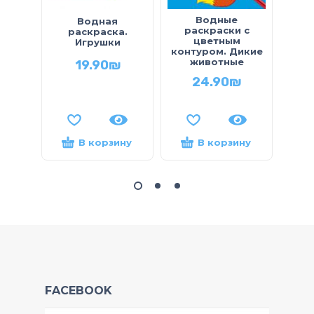
Водные
В
Водная
раскраски с
раскраска.
цветным
р
Игрушки
контуром. Дикие
Пт
животные
19.90
₪
24.90
₪
В корзину
В корзину
FACEBOOK