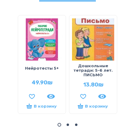
Дошкольные
Обу
Нейротесты 5+
тетради: 5-6 лет.
знае
ПИСЬМО
49.90
₪
13.80
₪
В корзину
В корзину