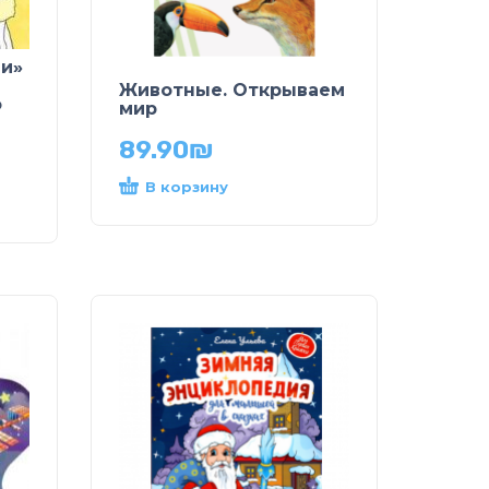
и»
Животные. Открываем
о
мир
89.90
₪
В корзину