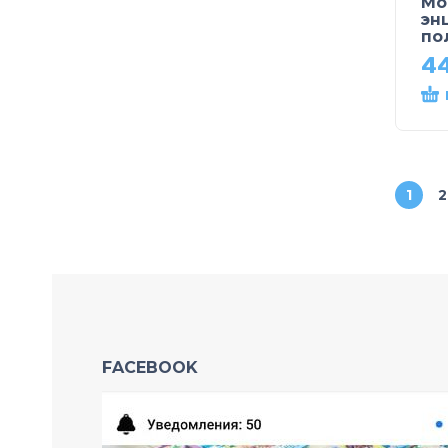
Мо
эн
по
44
1
2
FACEBOOK