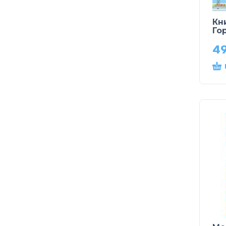
Кн
Го
49