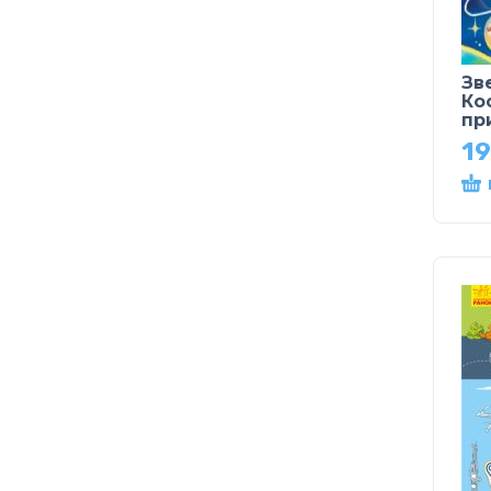
Зв
Ко
пр
19