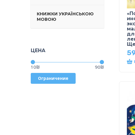
«П
КНИЖКИ УКРАЇНСЬКОЮ
ин
МОВОЮ
эк
ма
дл
ле
Ще
ЦЕНА
59
Цена:
—
10₪
90₪
Ограничение