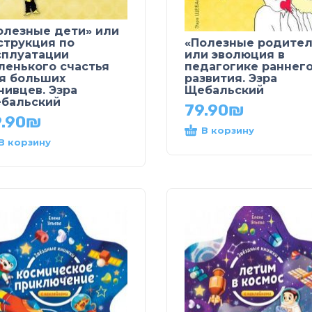
олезные дети» или
струкция по
«Полезные родител
сплуатации
или эволюция в
ленького счастья
педагогике раннег
я больших
развития. Эзра
нивцев. Эзра
Щебальский
бальский
79.90
₪
.90
₪
В корзину
В корзину