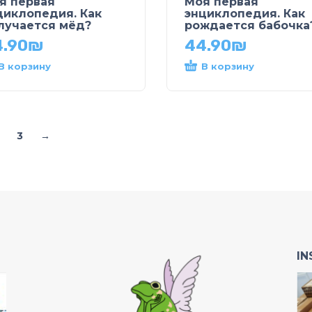
я первая
Моя первая
циклопедия. Как
энциклопедия. Как
лучается мёд?
рождается бабочка
.90
₪
44.90
₪
В корзину
В корзину
3
→
I