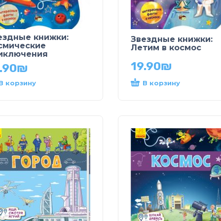
ездные книжки:
Звездные книжки:
смические
Летим в космос
иключения
19.90
₪
.90
₪
В корзину
В корзину