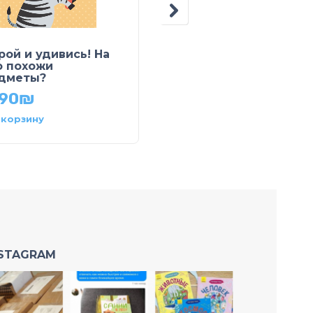
рой и удивись! На
Моя первая азбука.
о похожи
Азбука автомобилей
дметы?
69.90
₪
.90
₪
 корзину
В корзину
NSTAGRAM