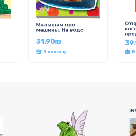
Отк
Малышам про
ког
машины. На воде
пре
31.90
₪
39
В корзину
В
I