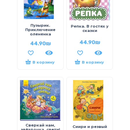
Пузырик.
Репка. В гостях у
Приключение
сказки
олененка
44.90
₪
44.90
₪
В корзину
В корзину
Сверкай нам,
Сиири и резвый
звёздочка, свети!